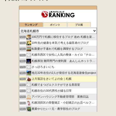
ランキング
ポイント
ブロ画
100万円で札幌に移住するブログ 改め 札幌を楽しむブログ
52位
10年先の健康を本気で考える歯医者のブログ
53位
転勤妻が子連れで札幌を満喫するブログ
54位
札幌市西区で女性に人気の整体・カイロ『チロル』
55位
札幌厚別 難問専門の便利屋 あんしんホットライン
56位
さっぽろまいにち
57位
地元32年在住の2人が発信する北海道遊食住project
58位
上方落語をきいてよの会｜札幌
59位
札幌でまつげエクステができる美容室
60位
札幌在住の30代男性が綴る日常
61位
アパマンハウジング不動産管理部 業務日誌
62位
札幌清田区の骨盤矯正・小顔矯正のお店ベルフィオーレ
63位
農業やりたい！元・農学部生のブログ
64位
shanti_booksのブログ
65位